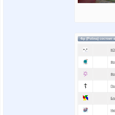
4ip (Polina) состоит 
КО
Фо
Фо
Пр
Бл
Ни