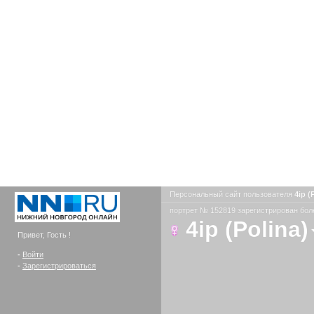
Персональный сайт пользователя
4ip (
портрет № 152819 зарегистрирован боле
4ip (Polina)
Привет, Гость !
-
Войти
-
Зарегистрироваться