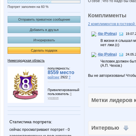
О себе : что то надо бы ска
Портрет заполнен на 60 %
Комплименты
Отправить приватное сообщение
2 комплиментов в гостевой 
Добавить в друзья
4ip (Polina)
19.07.
Игнорировать
В жизни я слышал м
нет лжи.(с)
Сделать подарок
4ip (Polina)
24.05.
Нижегородская область
Человек должен быт
(А.П. Чехов.)
популярность:
8559 место
Вы не авторизованы! Чтоб
рейтинг
2922
?
Привилегированный
пользователь
8
уровня
Метки лидеров
Статистика портрета:
Интервью
сейчас просматривают портрет - 0